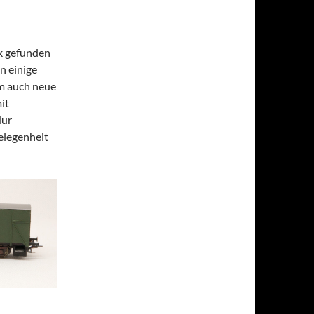
k gefunden
n einige
em auch neue
it
Nur
elegenheit