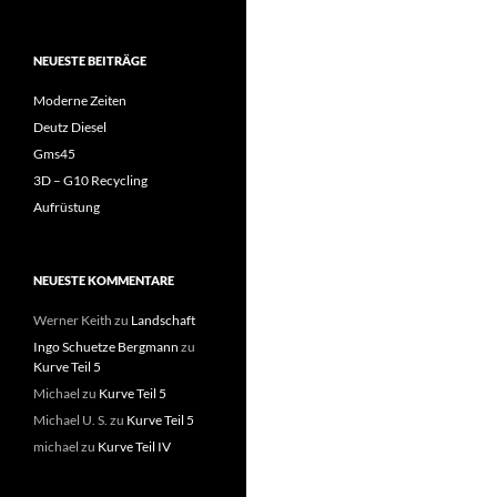
NEUESTE BEITRÄGE
Moderne Zeiten
Deutz Diesel
Gms45
3D – G10 Recycling
Aufrüstung
NEUESTE KOMMENTARE
Werner Keith
zu
Landschaft
Ingo Schuetze Bergmann
zu
Kurve Teil 5
Michael
zu
Kurve Teil 5
Michael U. S.
zu
Kurve Teil 5
michael
zu
Kurve Teil IV