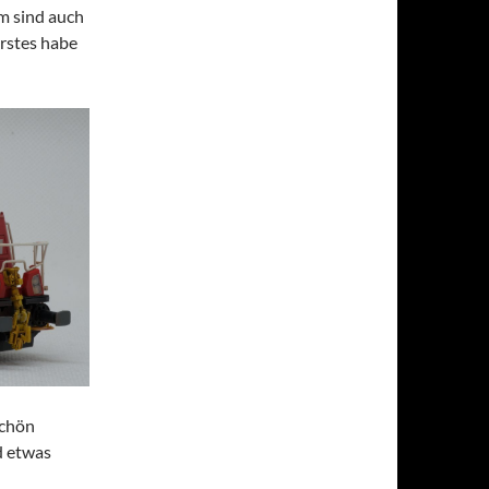
em sind auch
erstes habe
schön
d etwas