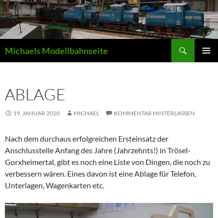
Zum
Inhalt
springen
Suchen
Michaels Modellbahnseite
PRIMÄR
MENÜ
ABLAGE
19. JANUAR 2020
MICHAEL
KOMMENTAR HINTERLASSEN
Nach dem durchaus erfolgreichen Ersteinsatz der
Anschlusstelle Anfang des Jahre (Jahrzehnts!) in Trösel-
Gorxheimertal, gibt es noch eine Liste von Dingen, die noch zu
verbessern wären. Eines davon ist eine Ablage für Telefon,
Unterlagen, Wagenkarten etc.