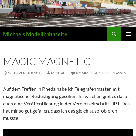
Zum
Inhalt
springen
Suchen
Michaels Modellbahnseite
PRIMÄR
MENÜ
MAGIC MAGNETIC
28. DEZEMBER 2019
MICHAEL
KOMMENTAR HINTERLASSEN
Auf dem Treffen in Rheda habe ich Telegrafenmasten mit
magnetischerBesfestigung gesehen. Inzwischen gibt es dazu
auch eine Veröffentlichung in der Vereinszeitschrift HP1. Das
hat mir so gut gefallen, dass ich das gleich ausprobieren
musste.