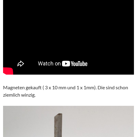
Magneten gekauft ( 3 x 10 mm und 1 x 1mm). Die sind schon
ziemlich winzig.