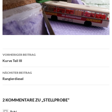
Beitragsnavigation
VORHERIGER BEITRAG
Kurve Teil III
NÄCHSTER BEITRAG
Rangierdiesel
2 KOMMENTARE ZU „STELLPROBE“
Tobi