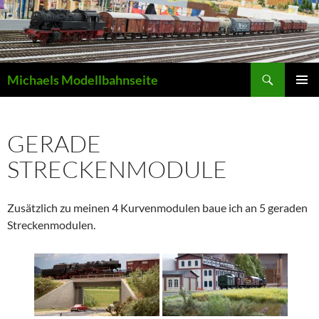
Zum
Inhalt
springen
Suchen
Michaels Modellbahnseite
PRIMÄR
MENÜ
GERADE
STRECKENMODULE
Zusätzlich zu meinen 4 Kurvenmodulen baue ich an 5 geraden
Streckenmodulen.