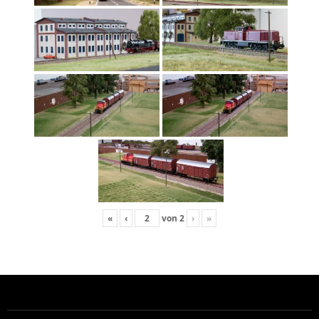
«
‹
von
2
›
»