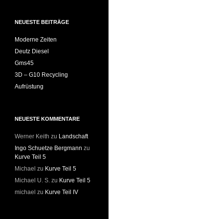
NEUESTE BEITRÄGE
Moderne Zeiten
Deutz Diesel
Gms45
3D – G10 Recycling
Aufrüstung
NEUESTE KOMMENTARE
Werner Keith
zu
Landschaft
Ingo Schuetze Bergmann
zu
Kurve Teil 5
Michael
zu
Kurve Teil 5
Michael U. S.
zu
Kurve Teil 5
michael
zu
Kurve Teil IV