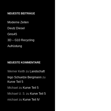
nach:
NEUESTE BEITRÄGE
Moderne Zeiten
Deutz Diesel
Gms45
3D – G10 Recycling
Aufrüstung
NEUESTE KOMMENTARE
Werner Keith
zu
Landschaft
Ingo Schuetze Bergmann
zu
Kurve Teil 5
Michael
zu
Kurve Teil 5
Michael U. S.
zu
Kurve Teil 5
michael
zu
Kurve Teil IV