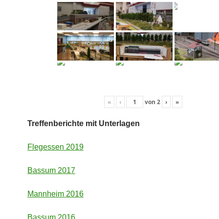
«
‹
von
2
›
»
Treffenberichte mit Unterlagen
Flegessen 2019
Bassum 2017
Mannheim 2016
Bassum 2016