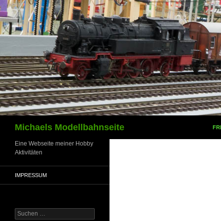
Zum
Inhalt
springen
Suchen
Michaels Modellbahnseite
FR
Eine Webseite meiner Hobby
Aktivitäten
IMPRESSUM
Suchen