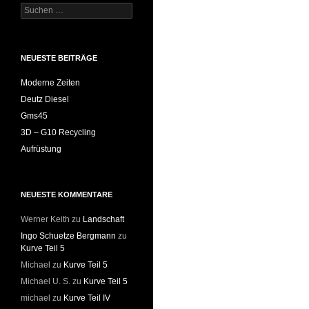
Suchen
nach:
NEUESTE BEITRÄGE
Moderne Zeiten
Deutz Diesel
Gms45
3D – G10 Recycling
Aufrüstung
NEUESTE KOMMENTARE
Werner Keith
zu
Landschaft
Ingo Schuetze Bergmann
zu
Kurve Teil 5
Michael
zu
Kurve Teil 5
Michael U. S.
zu
Kurve Teil 5
michael
zu
Kurve Teil IV