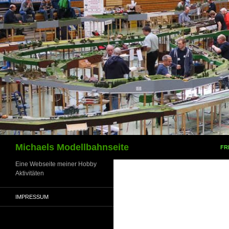
Zum
Inhalt
springen
Suchen
Michaels Modellbahnseite
FR
Eine Webseite meiner Hobby
Aktivitäten
IMPRESSUM