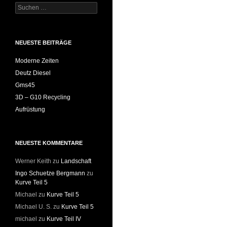
Suchen
nach:
NEUESTE BEITRÄGE
Moderne Zeiten
Deutz Diesel
Gms45
3D – G10 Recycling
Aufrüstung
NEUESTE KOMMENTARE
Werner Keith
zu
Landschaft
Ingo Schuetze Bergmann
zu
Kurve Teil 5
Michael
zu
Kurve Teil 5
Michael U. S.
zu
Kurve Teil 5
michael
zu
Kurve Teil IV