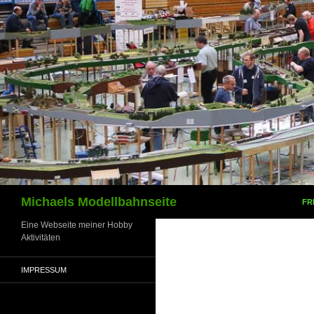
Zum
Inhalt
springen
Suchen
Michaels Modellbahnseite
FR
Eine Webseite meiner Hobby
Aktivitäten
IMPRESSUM