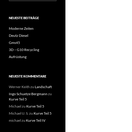
nach:
NEUESTE BEITRÄGE
Moderne Zeiten
Deutz Diesel
Gms45
3D – G10 Recycling
Aufrüstung
NEUESTE KOMMENTARE
Werner Keith
zu
Landschaft
Ingo Schuetze Bergmann
zu
Kurve Teil 5
Michael
zu
Kurve Teil 5
Michael U. S.
zu
Kurve Teil 5
michael
zu
Kurve Teil IV