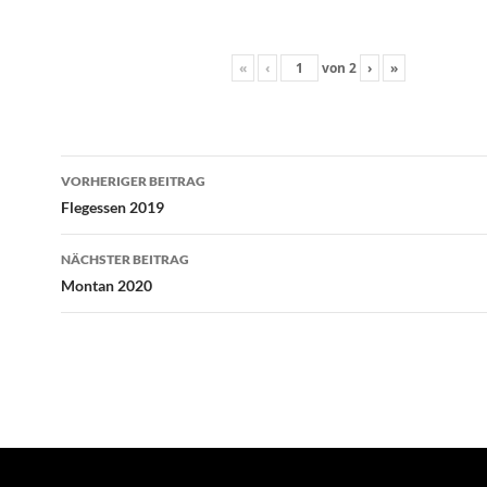
«
‹
von
2
›
»
Beitragsnavigation
VORHERIGER BEITRAG
Flegessen 2019
NÄCHSTER BEITRAG
Montan 2020