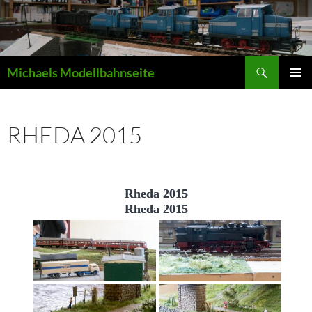
Zum
Inhalt
springen
Suchen
Michaels Modellbahnseite
PRIMÄR
MENÜ
RHEDA 2015
Rheda 2015
Rheda 2015