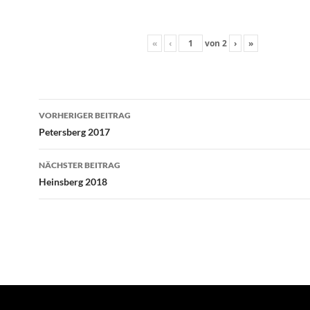
«
‹
von
2
›
»
Beitragsnavigation
VORHERIGER BEITRAG
Petersberg 2017
NÄCHSTER BEITRAG
Heinsberg 2018