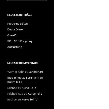
nach:
NEUESTE BEITRÄGE
Moderne Zeiten
Deutz Diesel
Gms45
3D – G10 Recycling
Aufrüstung
NEUESTE KOMMENTARE
Werner Keith
zu
Landschaft
Ingo Schuetze Bergmann
zu
Kurve Teil 5
Michael
zu
Kurve Teil 5
Michael U. S.
zu
Kurve Teil 5
michael
zu
Kurve Teil IV